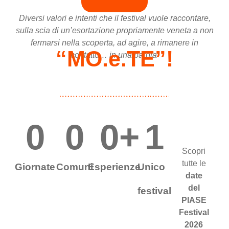
Diversi valori e intenti che il festival vuole raccontare,
sulla scia di un’esortazione propriamente veneta a non
fermarsi nella scoperta, ad agire, a rimanere in
“MO.e.TE”!
contatto… in una parola
0
0
0
+
1
Scopri
tutte le
Giornate
Comuni
Esperienze
Unico
date
del
festival
PIASE
Festival
2026