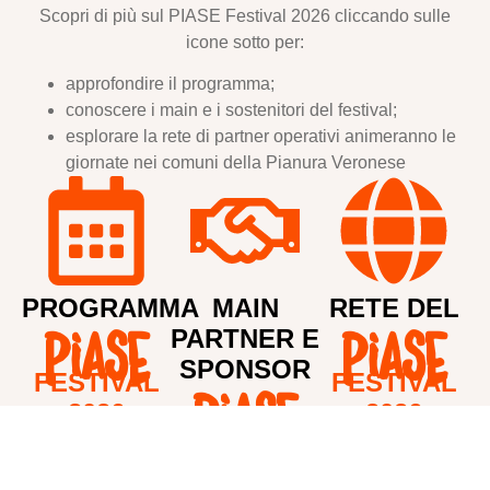
Scopri di più sul PIASE Festival 2026 cliccando sulle
icone sotto per:
approfondire il programma;
conoscere i main e i sostenitori del festival;
esplorare la rete di partner operativi animeranno le
giornate nei comuni della Pianura Veronese
PROGRAMMA
MAIN
RETE DEL
PARTNER E
PIASE
PIASE
SPONSOR
FESTIVAL
FESTIVAL
PIASE
2026
2026
FESTIVAL
2026