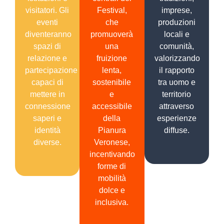
visitatori. Gli
Festival,
imprese,
eventi
che
produzioni
diventeranno
promuoverà
locali e
spazi di
una
comunità,
relazione e
fruizione
valorizzando
partecipazione
lenta,
il rapporto
capaci di
sostenibile
tra uomo e
mettere in
e
territorio
connessione
accessibile
attraverso
saperi e
della
esperienze
identità
Pianura
diffuse.
diverse.
Veronese,
incentivando
forme di
mobilità
dolce e
inclusiva.