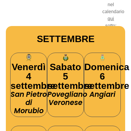
nel
calendario
qui
sotto
:
SETTEMBRE
Venerdì
Sabato
Domenica
4
5
6
settembre
settembre
settembre
San Pietro
Povegliano
Angiari
di
Veronese
Morubio