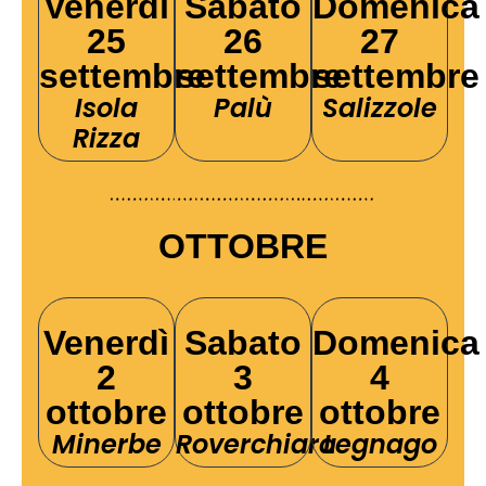
Venerdì
Sabato
Domenica
25
26
27
settembre
settembre
settembre
Isola
Palù
Salizzole
Rizza
OTTOBRE
Venerdì
Sabato
Domenica
2
3
4
ottobre
ottobre
ottobre
Minerbe
Roverchiara
Legnago