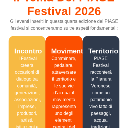
Festival 2026
Gli eventi inseriti in questa quarta edizione del PIASE
festival si concentreranno su tre aspetti fondamentali:
Incontro
Movimento
Territorio
Il Festival
Camminare,
PIASE
creerà
pedalare,
Festival
occasioni di
attraversare
racconterà
dialogo tra
il territorio e
la Pianura
comunità,
le sue vie
Veronese
generazioni,
d’acqua: il
come un
associazioni,
movimento
patrimonio
imprese,
rappresenta
vivo fatto di
produttori,
uno degli
paesaggi,
artisti,
elementi
acqua,
istituzioni e
centrali del
tradizioni,