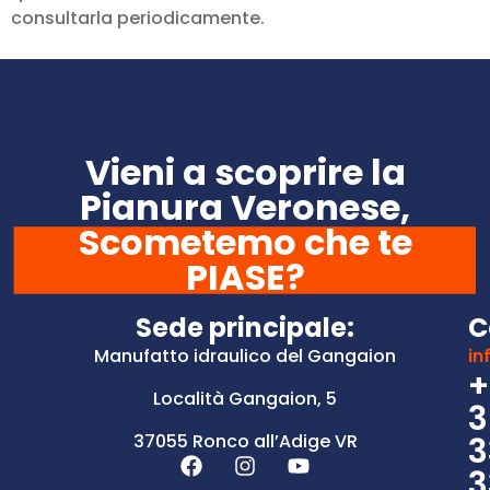
consultarla periodicamente.
Vieni a scoprire la
Pianura Veronese,
Scometemo che te
PIASE?
Sede principale:
C
Manufatto idraulico del Gangaion
in
+
Località Gangaion, 5
3
37055 Ronco all’Adige VR
3
3