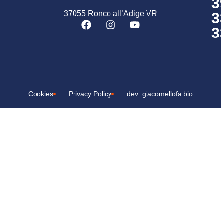
3
37055 Ronco all’Adige VR
3
3
Cookies
Privacy Policy
dev: giacomellofa.bio