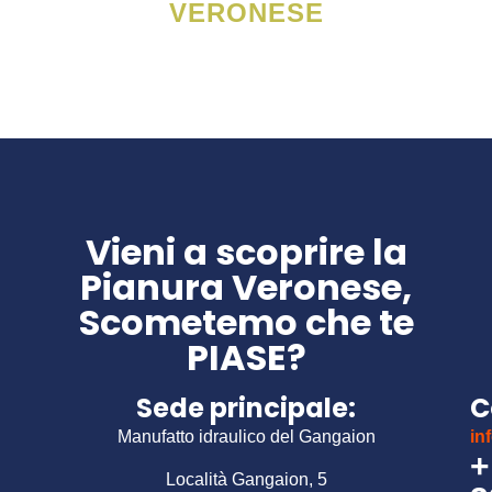
VERONESE
Vieni a scoprire la
Pianura Veronese,
Scometemo che te
PIASE?
Sede principale:
C
Manufatto idraulico del Gangaion
in
+
Località Gangaion, 5