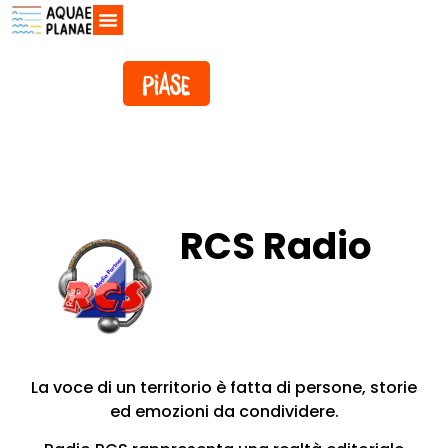
Aquae Planae
Il territorio
Open Days
Mappa di comunità
RCS Radio
La voce di un territorio è fatta di persone, storie
ed emozioni da condividere.