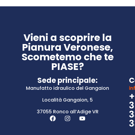
Vieni a scoprire la
Pianura Veronese,
Scometemo che te
PIASE?
Sede principale:
C
Manufatto idraulico del Gangaion
in
+
Località Gangaion, 5
3
37055 Ronco all’Adige VR
3
3