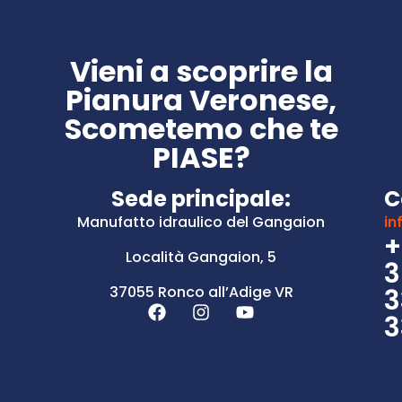
Vieni a scoprire la
Pianura Veronese,
Scometemo che te
PIASE?
Sede principale:
C
Manufatto idraulico del Gangaion
in
+
Località Gangaion, 5
3
37055 Ronco all’Adige VR
3
3