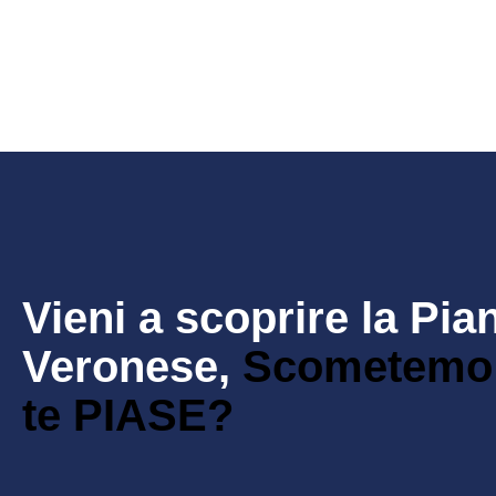
Vieni a scoprire la Pia
Veronese,
Scometemo
te PIASE?