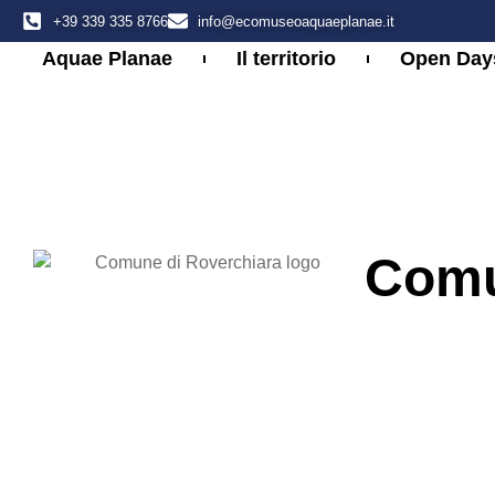
+39 339 335 8766
info@ecomuseoaquaeplanae.it
Aquae Planae
Il territorio
Open Day
Comu